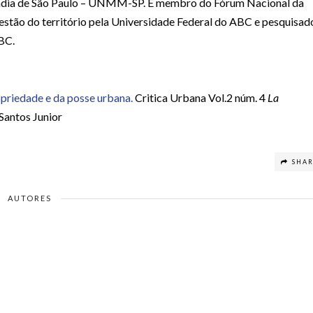
adia de São Paulo – UNMM-SP. É membro do Fórum Nacional da
tão do território pela Universidade Federal do ABC e pesquisad
BC.
opriedade e da posse urbana.
Critica Urbana Vol.2 núm. 4
La
Santos Junior
SHA
AUTORES