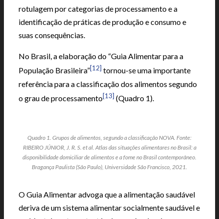
rotulagem por categorias de processamento e a
identificação de práticas de produção e consumo e
suas consequências.
No Brasil, a elaboração do “Guia Alimentar para a
[12]
População Brasileira”
tornou-se uma importante
referência para a classificação dos alimentos segundo
[13]
o grau de processamento
(Quadro 1).
Quadro 1. Grupos de alimentos, segundo a classificação NOVA. Fonte:
RIBEIRO JÚNIOR, J. R. S. et al. Atlas das situações alimentares no Brasil: a
disponibilidade domiciliar de alimentos e a fome no Brasil contemporâneo.
Bragança Paulista (São Paulo), Universidade São Francisco, 2021.
O Guia Alimentar advoga que a alimentação saudável
deriva de um sistema alimentar socialmente saudável e