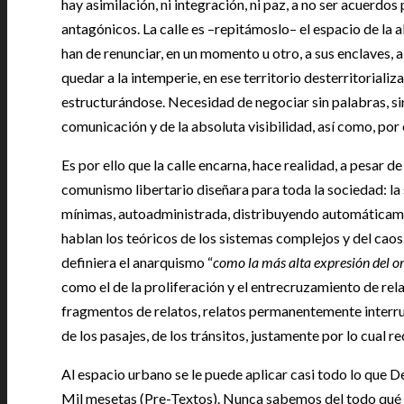
hay asimilación, ni integración, ni paz, a no ser acuerdo
antagónicos. La calle es –repitámoslo– el espacio de la 
han de renunciar, en un momento u otro, a sus enclaves, a 
quedar a la intemperie, en ese territorio desterritorializ
estructurándose. Necesidad de negociar sin palabras, sin
comunicación y de la absoluta visibilidad, así como, por e
Es por ello que la calle encarna, hace realidad, a pesar de
comunismo libertario diseñara para toda la sociedad: la
mínimas, autoadministrada, distribuyendo automáticame
hablan los teóricos de los sistemas complejos y del caos.
definiera el anarquismo “
como la más alta expresión del o
como el de la proliferación y el entrecruzamiento de rel
fragmentos de relatos, relatos permanentemente interru
de los pasajes, de los tránsitos, justamente por lo cual 
Al espacio urbano se le puede aplicar casi todo lo que D
Mil mesetas (Pre-Textos). Nunca sabemos del todo qué es