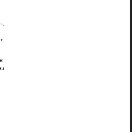
s,
to
ás
 su