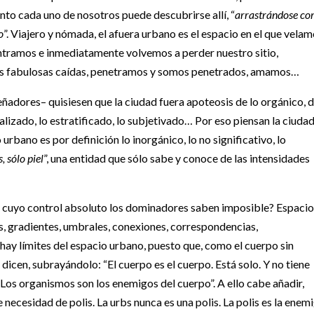
to cada uno de nosotros puede descubrirse allí, “
arrastrándose c
o
”. Viajero y nómada, el afuera urbano es el espacio en el que velam
ramos e inmediatamente volvemos a perder nuestro sitio,
ás fabulosas caídas, penetramos y somos penetrados, amamos…
señadores– quisiesen que la ciudad fuera apoteosis de lo orgánico, 
talizado, lo estratificado, lo subjetivado… Por eso piensan la ciuda
urbano es por definición lo inorgánico, lo no significativo, lo
, sólo piel
”, una entidad que sólo sabe y conoce de las intensidades
 o cuyo control absoluto los dominadores saben imposible? Espacio
es, gradientes, umbrales, conexiones, correspondencias,
hay límites del espacio urbano, puesto que, como el cuerpo sin
 dicen, subrayándolo: “El cuerpo es el cuerpo. Está solo. Y no tiene
Los organismos son los enemigos del cuerpo”. A ello cabe añadir,
e necesidad de polis. La urbs nunca es una polis. La polis es la enem