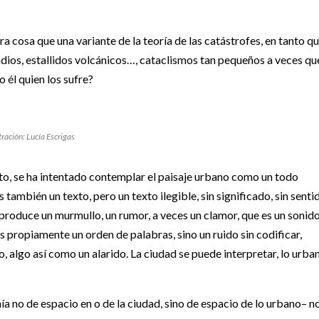
a cosa que una variante de la teoría de las catástrofes, en tanto q
dios, estallidos volcánicos…, cataclismos tan pequeños a veces qu
 él quien los sufre?
tración: Lucía Escrigas
ecto, se ha intentado contemplar el paisaje urbano como un todo
 también un texto, pero un texto ilegible, sin significado, sin senti
 produce un murmullo, un rumor, a veces un clamor, que es un sonid
s propiamente un orden de palabras, sino un ruido sin codificar,
o, algo así como un alarido. La ciudad se puede interpretar, lo urba
a no de espacio en o de la ciudad, sino de espacio de lo urbano– n