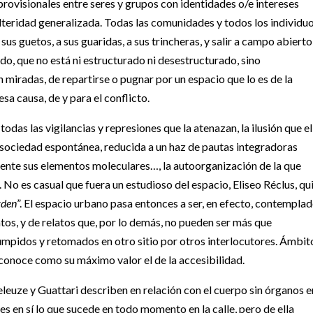
s provisionales entre seres y grupos con identidades o/e intereses
alteridad generalizada. Todas las comunidades y todos los individu
sus guetos, a sus guaridas, a sus trincheras, y salir a campo abierto
ado, que no está ni estructurado ni desestructurado, sino
 miradas, de repartirse o pugnar por un espacio que lo es de la
sa causa, de y para el conflicto.
 todas las vigilancias y represiones que la atenazan, la ilusión que el
 sociedad espontánea, reducida a un haz de pautas integradoras
nte sus elementos moleculares…, la autoorganización de la que
 No es casual que fuera un estudioso del espacio, Eliseo Réclus, qu
rden
”. El espacio urbano pasa entonces a ser, en efecto, contempla
atos, y de relatos que, por lo demás, no pueden ser más que
mpidos y retomados en otro sitio por otros interlocutores. Ámbit
reconoce como su máximo valor el de la accesibilidad.
eleuze y Guattari describen en relación con el cuerpo sin órganos e
 en sí lo que sucede en todo momento en la calle, pero de ella