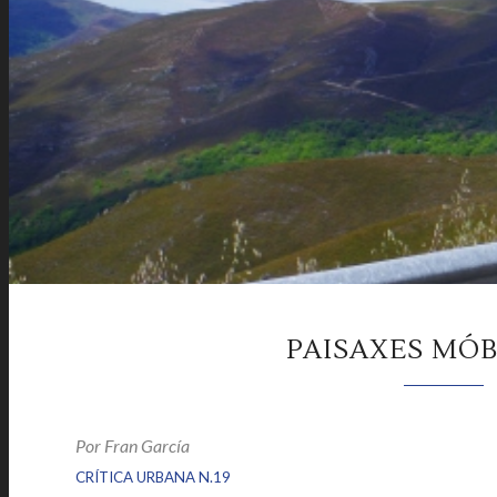
PAISAXES MÓBI
Por Fran García
|
|
CRÍTICA URBANA N.19