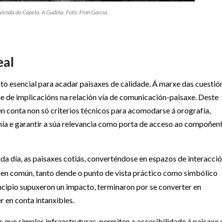
a Venda da Capela, A Gudiña. Foto: Fran García.
eal
cto esencial para acadar paisaxes de calidade. Á marxe das cuestió
ie de implicacións na relación vía de comunicación-paisaxe. Deste
 en conta non só criterios técnicos para acomodarse á orografía,
nía e garantir a súa relevancia como porta de acceso ao compoñen
da día, as paisaxes cotiás, converténdose en espazos de interacci
 ben común, tanto dende o punto de vista práctico como simbólico
ncipio supuxeron un impacto, terminaron por se converter en
r en conta intanxibles.
s que simples infraestruturas, permiten a accesibilidade á paisaxe 