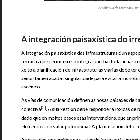
A vella vía do ferrocarril n
A integración paisaxística do irr
A integración paisaxística das infraestruturas é un aspe
técnicas que permiten esa integración, hai toda unha ser
xeito a planificación de infraestruturas viarias debe ter
senón tamén acadar singularidade para evitar a monoto
escénico.
As vías de comunicación definen as nosas paisaxes de ca
[2]
colectiva
. A súa xestión debe responder a lóxicas de
dado que en moitos casos esas intervencións, que en pri
elementos con valor patrimonial. A planificación debe te
As estradas, os camiños ou as vías de ferrocarril son mái