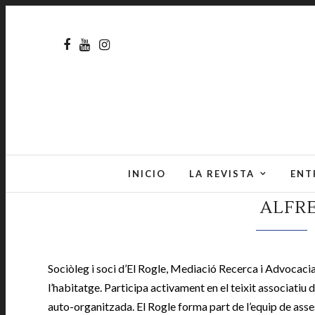
INICIO
LA REVISTA
ENT
ALFR
Sociòleg i soci d’El Rogle, Mediació Recerca i Advocacia
l’habitatge. Participa activament en el teixit associatiu 
auto-organitzada. El Rogle forma part de l’equip de ass