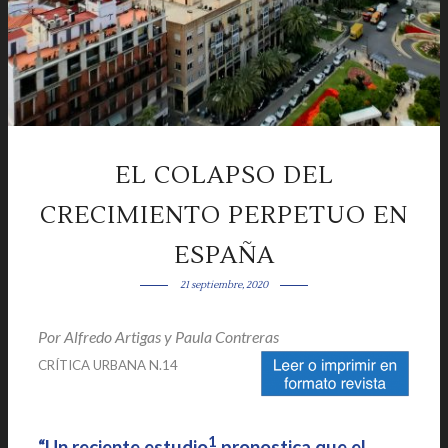
EL COLAPSO DEL
CRECIMIENTO PERPETUO EN
ESPAÑA
21 septiembre, 2020
Por
Alfredo Artigas
y Paula Contreras
|
CRÍTICA URBANA N.14
|
1
“Un reciente estudio
pronostica que el