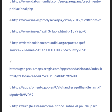
3
https://www.datosmundial.com/europa/espana/crecimiento-
poblacional.php
4
https://www.ine.es/prodyser/espa_cifras/2019/12/#zoom=z
5
https://www.ine.es/jaxiT3/Tabla.htm?t=1579&L=0
6
https://databank.bancomundial.org/reports.aspx?
source=2&series=SP.URB.TOTL.IN.ZS&country=ESP
7
https://geogeeks.maps.arcgis.com/apps/opsdashboard/index.h
tml#/fc0bdaa7eede475ca065ca83d19f2633
8
https://apps.fomento.gob.es/CVP/handlers/pdfhandler.ashx?
idpub=BAW069
9
https://elrogle.es/es/informe-critico-sobre-el-pai-del-parc-