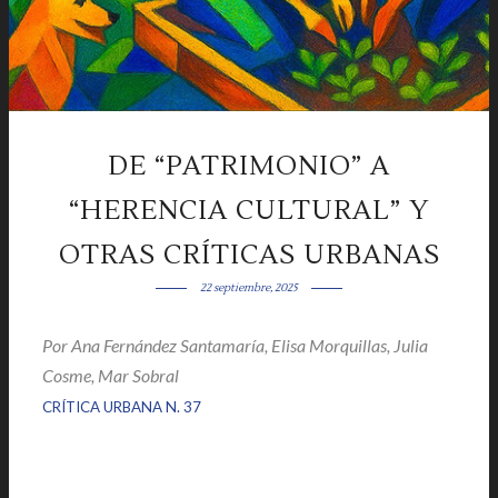
DE “PATRIMONIO” A
“HERENCIA CULTURAL” Y
OTRAS CRÍTICAS URBANAS
22 septiembre, 2025
Por
Ana Fernández Santamaría, Elisa Morquillas, Julia
Cosme, Mar Sobral
|
|
CRÍTICA URBANA N. 37