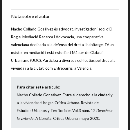
|
Nota sobre el autor
Nacho Collado Gosàlvez és advocat, investigador i soci d’El
Rogle, Mediació Recerca i Advocacia, una cooperativa
valenciana dedicada a la defensa del dret a l’habitatge. Té un
màster en mediació i està estudiant Màster de Ciutat i
Urbanisme (UOC). Participa a diversos col·lectius pel dret a la
vivenda i a la ciutat, com Entrebarris, a València.
Para citar este artículo:
Nacho Collado Gonsàlvez.
Entre el derecho a la ciudad y
a la vivienda: el hogar
.
Crítica Urbana. Revista de
Estudios Urbanos y Territoriales Vol.3 núm. 12
Derecho a
la vivienda
. A Coruña: Crítica Urbana, mayo 2020.