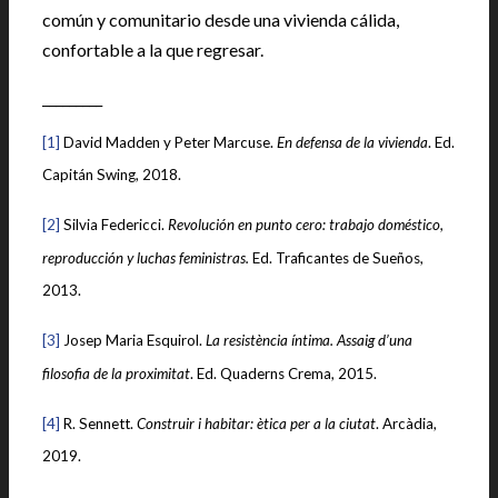
común y comunitario desde una vivienda cálida,
confortable a la que regresar.
_________
[1]
David Madden y Peter Marcuse.
En defensa de la vivienda
. Ed.
Capitán Swing, 2018.
[2]
Silvia Federicci.
Revolución en punto cero: trabajo doméstico,
reproducción y luchas feministras.
Ed. Traficantes de Sueños,
2013.
[3]
Josep Maria Esquirol.
La resistència íntima. Assaig d’una
filosofia de la proximitat
. Ed. Quaderns Crema, 2015.
[4]
R. Sennett.
Construir i habitar: ètica per a la ciutat
. Arcàdia,
2019.