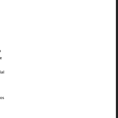
o
 e
ial
dos