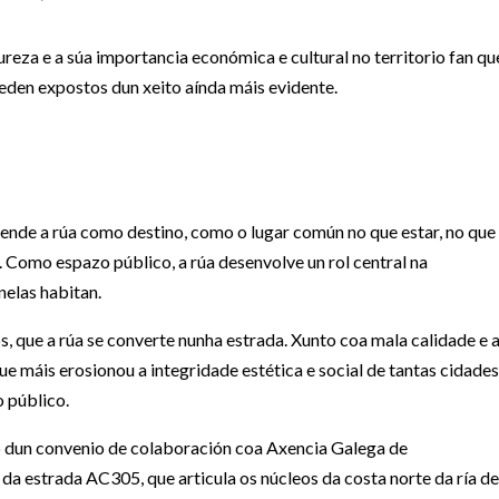
ureza e a súa importancia económica e cultural no territorio fan qu
ueden expostos dun xeito aínda máis evidente.
entende a rúa como destino, como o lugar común no que estar, no que
 Como espazo público, a rúa desenvolve un rol central na
nelas habitan.
s, que a rúa se converte nunha estrada. Xunto coa mala calidade e 
ue máis erosionou a integridade estética e social de tantas cidades
o público.
co dun convenio de colaboración coa Axencia Galega de
 da estrada AC305, que articula os núcleos da costa norte da ría de