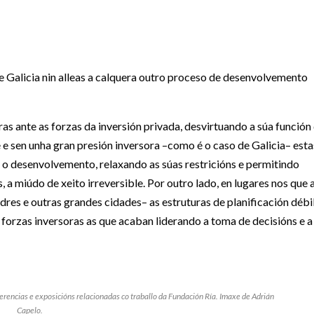
e Galicia nin alleas a calquera outro proceso de desenvolvemento
ras ante as forzas da inversión privada, desvirtuando a súa función
e sen unha gran presión inversora –como é o caso de Galicia– esta
r o desenvolvemento, relaxando as súas restricións e permitindo
 a miúdo de xeito irreversible. Por outro lado, en lugares nos que 
ndres e outras grandes cidades– as estruturas de planificación débi
forzas inversoras as que acaban liderando a toma de decisións e a
erencias e exposicións relacionadas co traballo da Fundación Ría. Imaxe de Adrián
Capelo.