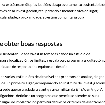
za extráense múltiples leccións de aproveitamento sustentable d
través desa investigación, recuperando a memoria viva do lugar,
cularidade, a proximidade, a xestión comunitaria ou a
e obter boas respostas
de sustentabilidade xa están tomadas cando un estudio de
an a localización, os límites, a escala ou o programa arquitectóni
acidade de resposta dos equipos de deseño.
on varias institucións de alto nivel nos procesos de análise, diagno
blica. En primeiro lugar, acompañando ao Instituto de Investigación
 sede que se trasladará a antiga área militar da ETEA, en Vigo. A
stigacións, definiuse un programa que permitise atender ás súas
 lugar de implantación permitiu definir os criterios de asentamen