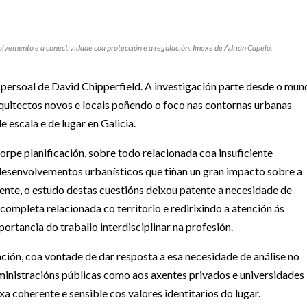
volvemento e a conectividade coa protección e a regulación. Imaxe de Adrián Capelo.
persoal de David Chipperfield. A investigación parte desde o mun
quitectos novos e locais poñendo o foco nas contornas urbanas
escala e de lugar en Galicia.
orpe planificación, sobre todo relacionada coa insuficiente
desenvolvementos urbanísticos que tiñan un gran impacto sobre a
mente, o estudo destas cuestións deixou patente a necesidade de
completa relacionada co territorio e redirixindo a atención ás
portancia do traballo interdisciplinar na profesión.
ón, coa vontade de dar resposta a esa necesidade de análise no
dministracións públicas como aos axentes privados e universidades
a coherente e sensible cos valores identitarios do lugar.