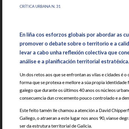
|
CRÍTICA URBANA N. 31
En liña cos esforzos globais por abordar as c
promover o debate sobre o territorio e a cal
levar a cabo unha reflexión colectiva que cone
análise e a planificación territorial estratéxica
Un dos retos aos que se enfrontan as vilas e cidades é o
forma que se protexa e mellore a súa propia identidade fí
galego que durante os últimos 40 anos os núcleos urbano
consecuencia dun crecemento pouco controlado e a demol
Este feito tamén lle chamou a atención a David Chipperf
Gallego, o atraeran a este lugar nos anos 90, víanse de
ser da estrutura territorial de Galicia.