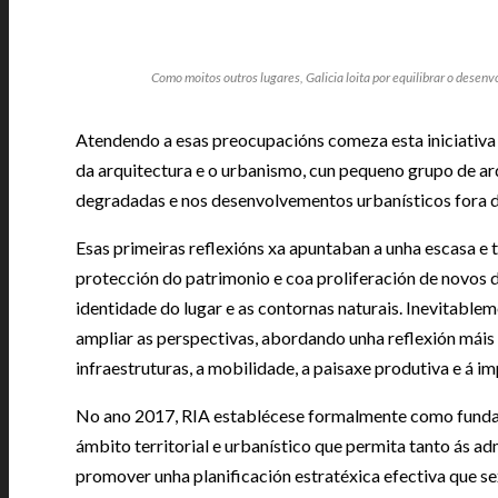
Como moitos outros lugares, Galicia loita por equilibrar o desen
Atendendo a esas preocupacións comeza esta iniciativa 
da arquitectura e o urbanismo, cun pequeno grupo de ar
degradadas e nos desenvolvementos urbanísticos fora de 
Esas primeiras reflexións xa apuntaban a unha escasa e t
protección do patrimonio e coa proliferación de novos 
identidade do lugar e as contornas naturais. Inevitable
ampliar as perspectivas, abordando unha reflexión máis 
infraestruturas, a mobilidade, a paisaxe produtiva e á im
No ano 2017, RIA establécese formalmente como fundaci
ámbito territorial e urbanístico que permita tanto ás a
promover unha planificación estratéxica efectiva que sex