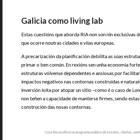
Galicia como living lab
Estas cuestións que aborda RIA non son nin exclusivas d
que ocorre noutras cidades e vilas europeas.
A precarización da planificación debilita as súas estrutu
primar o ben común. En rexións sen unha economía forte 
estruturas vólvense dependentes e ansiosas por facilita
impactos negativos nas contornas construídas e naturais,
inversión loita por atopar un sitio –como é o caso de Lo
non teñen a capacidade de manterse firmes, sendo estas 
construción das nosas contornas.
Casa Ría acollerá un programa público de eventos, charlas, conf