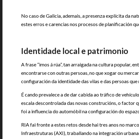
No caso de Galicia, ademais, a presenza explícita da nat
estes erros e carencias nos procesos de planificación q
Identidade local e patrimonio
A frase “imos á rúa”, tan arraigada na cultura popular, 
encontrarse con outras persoas, no que xogar ou mercar.
configuración da identidade das vilas e das persoas que 
É cando prevalece a de dar cabida ao tráfico de vehículo
escala descontrolada das novas construcións, o factor q
foi a influencia do automóbil na configuración do espaz
RIA fai fronte a estes retos desde hai tres anos no mar
Infraestruturas (AXI), traballando na integración urbana