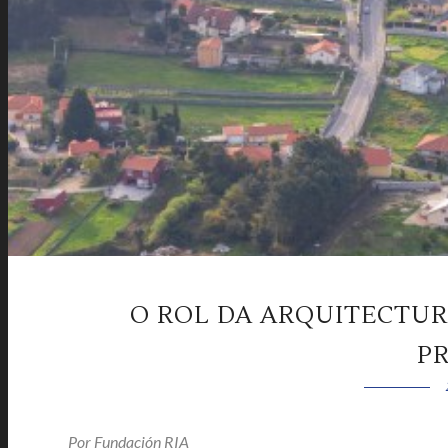
O ROL DA ARQUITECTUR
P
Por
Fundación RIA
|