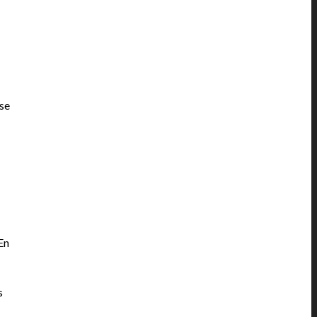
 se
En
s