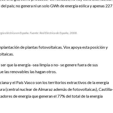
 del país; no genera ni un solo GWh de energía eólica y apenas 227
rgía eléctrica en España. Fuente: Red Eléctrica de España, 2008.
mplantación de plantas fotovoltaicas. Vox apoya esta posición y
oltaicas.
ser que la energía -sea limpia o no- se genere fuera de sus
ue las renovables las hagan otros.
na y el País Vasco son los territorios extractivos de la energía
ra (central nuclear de Almaraz además de fotovoltaicas), Castilla
tadores de energía que generan el 77% del total de la energía