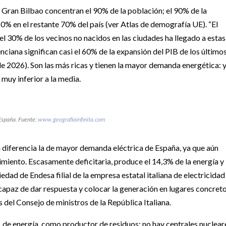
Gran Bilbao concentran el 90% de la población; el 90% de la
10% en el restante 70% del país (ver Atlas de demografía UE). “El
 el 30% de los vecinos no nacidos en las ciudades ha llegado a estas
iana significan casi el 60% de la expansión del PIB de los último
de 2026). Son las más ricas y tienen la mayor demanda energética: 
 muy inferior a la media.
 España. Fuente:
www.geografiainfinita.com
 diferencia la de mayor demanda eléctrica de España, ya que aún
imiento. Escasamente deficitaria, produce el 14,3% de la energía y
dad de Endesa filial de la empresa estatal italiana de electricidad
capaz de dar respuesta y colocar la generación en lugares concreto
 del Consejo de ministros de la República Italiana.
 de energía, como productor de residuos; no hay centrales nuclear