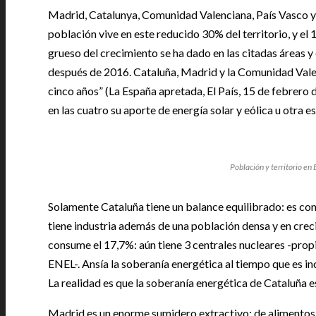
Madrid, Catalunya, Comunidad Valenciana, País Vasco y 
población vive en este reducido 30% del territorio, y el 
grueso del crecimiento se ha dado en las citadas áreas y
después de 2016. Cataluña, Madrid y la Comunidad Valenc
cinco años” (La España apretada, El País, 15 de febrero 
en las cuatro su aporte de energía solar y eólica u otra es
Población y territorio en
Solamente Cataluña tiene un balance equilibrado: es con
tiene industria además de una población densa y en crec
consume el 17,7%: aún tiene 3 centrales nucleares -propie
ENEL-. Ansía la soberanía energética al tiempo que es in
La realidad es que la soberanía energética de Cataluña es
Madrid es un enorme sumidero extractivo: de alimentos,