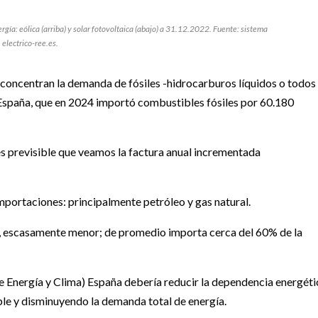
ergía: eólica (arriba) y solar fotovoltaica (abajo) a 31.12.2022. Fuente: sistema
electrico-ree.es.
concentran la demanda de fósiles -hidrocarburos líquidos o todos
s, España, que en 2024 importó combustibles fósiles por 60.180
es previsible que veamos la factura anual incrementada
mportaciones: principalmente petróleo y gas natural.
e, escasamente menor; de promedio importa cerca del 60% de la
 Energía y Clima) España debería reducir la dependencia energéti
ble y disminuyendo la demanda total de energía.