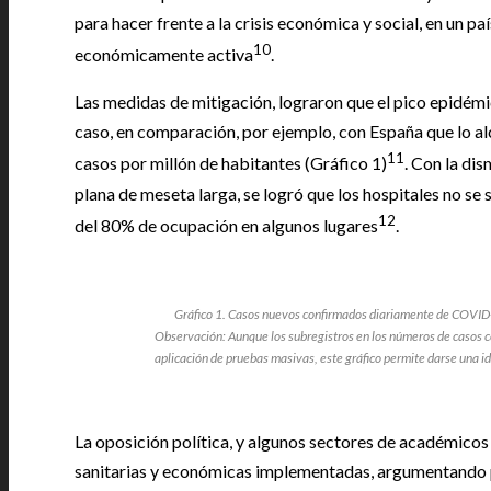
para hacer frente a la crisis económica y social, en un p
10
económicamente activa
.
Las medidas de mitigación, lograron que el pico epidémico
caso, en comparación, por ejemplo, con España que lo al
11
casos por millón de habitantes (Gráfico 1)
. Con la di
plana de meseta larga, se logró que los hospitales no se
12
del 80% de ocupación en algunos lugares
.
Gráfico 1. Casos nuevos confirmados diariamente de COVID-
Observación: Aunque los subregistros en los números de casos con
aplicación de pruebas masivas, este gráfico permite darse una
La oposición política, y algunos sectores de académicos y
sanitarias y económicas implementadas, argumentando p