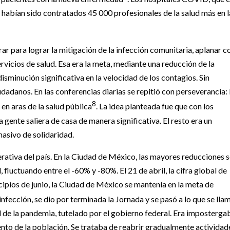
y habían sido contratados 45 000 profesionales de la salud más en l
ar para lograr la mitigación de la infección comunitaria, aplanar c
servicios de salud. Esa era la meta, mediante una reducción de la
isminución significativa en la velocidad de los contagios. Sin
dadanos. En las conferencias diarias se repitió con perseverancia: 
8
 en aras de la salud pública
. La idea planteada fue que con los
a gente saliera de casa de manera significativa. El resto era un
asivo de solidaridad.
erativa del país. En la Ciudad de México, las mayores reducciones 
 fluctuando entre el -60% y -80%. El 21 de abril, la cifra global de
ncipios de junio, la Ciudad de México se mantenía en la meta de
e infección, se dio por terminada la Jornada y se pasó a lo que se lla
 de la pandemia, tutelado por el gobierno federal. Era imposterga
stento de la población. Se trataba de reabrir gradualmente actividad