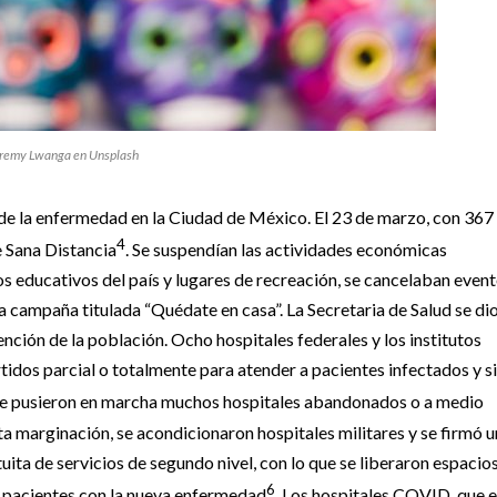
eremy Lwanga en Unsplash
 de la enfermedad en la Ciudad de México. El 23 de marzo, con 367
4
 Sana Distancia
. Se suspendían las actividades económicas
os educativos del país y lugares de recreación, se cancelaban even
a campaña titulada “Quédate en casa”. La Secretaria de Salud se dio
ención de la población. Ocho hospitales federales y los institutos
tidos parcial o totalmente para atender a pacientes infectados y s
Se pusieron en marcha muchos hospitales abandonados o a medio
lta marginación, se acondicionaron hospitales militares y se firmó u
ita de servicios de segundo nivel, con lo que se liberaron espacio
6
de pacientes con la nueva enfermedad
. Los hospitales COVID, que e