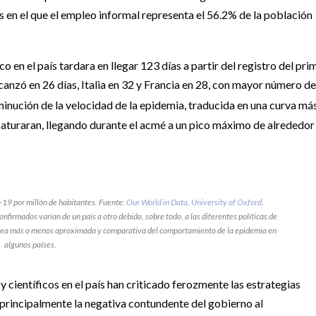
aís en el que el empleo informal representa el 56.2% de la población
 en el país tardara en llegar 123 días a partir del registro del pri
canzó en 26 días, Italia en 32 y Francia en 28, con mayor número de
sminución de la velocidad de la epidemia, traducida en una curva má
 saturaran, llegando durante el acmé a un pico máximo de alrededor
19 por millón de habitantes. Fuente:
Our World in Data, University of Oxford.
firmados varían de un país a otro debido, sobre todo, a las diferentes políticas de
 idea más o menos aproximada y comparativa del comportamiento de la epidemia en
algunos países.
 científicos en el país han criticado ferozmente las estrategias
rincipalmente la negativa contundente del gobierno al