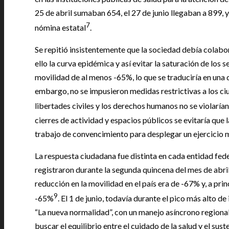
25 de abril sumaban 654, el 27 de junio llegaban a 899, 
7
nómina estatal
.
Se repitió insistentemente que la sociedad debía colabor
ello la curva epidémica y así evitar la saturación de los 
movilidad de al menos -65%, lo que se traduciría en una d
embargo, no se impusieron medidas restrictivas a los ciu
libertades civiles y los derechos humanos no se violarían
cierres de actividad y espacios públicos se evitaría que l
trabajo de convencimiento para desplegar un ejercicio m
La respuesta ciudadana fue distinta en cada entidad fed
registraron durante la segunda quincena del mes de abril,
reducción en la movilidad en el país era de -67% y, a pri
9
-65%
. El 1 de junio, todavía durante el pico más alto d
“La nueva normalidad”, con un manejo asíncrono regional
buscar el equilibrio entre el cuidado de la salud y el su