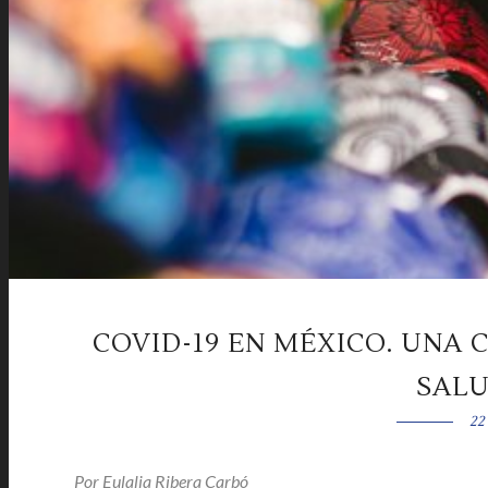
COVID-19 EN MÉXICO. UNA 
SALU
22
Por
Eulalia Ribera Carbó
|