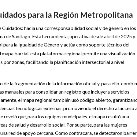
cuidados para la Región Metropolitana
 Cuidados: hacia una corresponsabilidad social y de género en los
a de Santiago. Esta herramienta, operativa desde abril de 2025 y
nal para la Igualdad de Género y actúa como soporte técnico del
el mapa barrial, esta plataforma regional permite una visualización
or zonas, facilitando la planificación intersectorial a nivel
o de la fragmentación de la información oficial y, para ello, combi
s manuales para consolidar un registro que incluyera servicios
camente, el mapa regional también usó código abierto, garantizan
ndencias tecnológicas externas, promoviendo el derecho al acceso a
se reveló que, para los equipos municipales, el mapa resultó una
reas de salud y desarrollo social. Por su parte, para las mujeres
ar una red de apoyo cercana. Como contracara, se detectaron barre