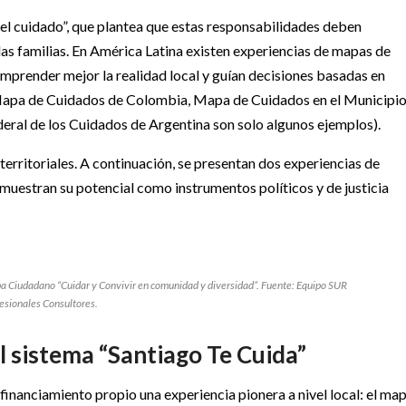
el cuidado”, que plantea que estas responsabilidades deben
 las familias. En América Latina existen experiencias de mapas de
mprender mejor la realidad local y guían decisiones basadas en
(Mapa de Cuidados de Colombia, Mapa de Cuidados en el Municipi
ral de los Cuidados de Argentina son solo algunos ejemplos).
 territoriales. A continuación, se presentan dos experiencias de
 muestran su potencial como instrumentos políticos y de justicia
pa Ciudadano “Cuidar y Convivir en comunidad y diversidad”. Fuente: Equipo SUR
esionales Consultores.
el sistema “Santiago Te Cuida”
financiamiento propio una experiencia pionera a nivel local: el ma