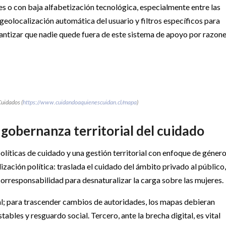
es o con baja alfabetización tecnológica, especialmente entre las
geolocalización automática del usuario y filtros específicos para
rantizar que nadie quede fuera de este sistema de apoyo por razon
Cuidados (
https://www.cuidandoaquienescuidan.cl/mapa
)
 gobernanza territorial del cuidado
olíticas de cuidado y una gestión territorial con enfoque de género
zación política: traslada el cuidado del ámbito privado al público,
orresponsabilidad para desnaturalizar la carga sobre las mujeres.
nal; para trascender cambios de autoridades, los mapas debieran
bles y resguardo social. Tercero, ante la brecha digital, es vital