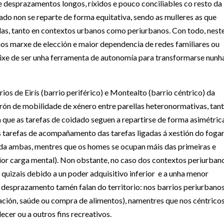
e desprazamentos longos, ríxidos e pouco conciliables co resto da
ado non se reparte de forma equitativa, sendo as mulleres as que
as, tanto en contextos urbanos como periurbanos. Con todo, nest
nos marxe de elección e maior dependencia de redes familiares ou
eixe de ser unha ferramenta de autonomía para transformarse nunh
os de Eirís (barrio periférico) e Montealto (barrio céntrico) da
drón de mobilidade de xénero entre parellas heteronormativas, tan
que as tarefas de coidado seguen a repartirse de forma asimétric
s tarefas de acompañamento das tarefas ligadas á xestión do fogar
ida ambas, mentres que os homes se ocupan máis das primeiras e
ior carga mental). Non obstante, no caso dos contextos periurban
 quizais debido a un poder adquisitivo inferior e a unha menor
desprazamento tamén falan do territorio: nos barrios periurbano
ación, saúde ou compra de alimentos), namentres que nos céntrico
cer ou a outros fins recreativos.