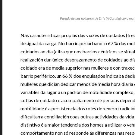
Parada de bus no barrio de Eirís (A Coruña) cuxo ma
Nas características propias das viaxes de coidados (frec
desigual da carga. No barrio periurbano, o 67 % das mu
coidados ao día (cifra que nos barrios céntricos se sit
realización dun único desprazamento de coidados ao d
coidado era de media superior nas mulleres e con traxe
barrio periférico, un 66 % dos enquisados indicaba ded
mulleres que dicían dedicar menos de media hora diaria
variables da lugar a un padrón de mobilidade complexo, 
cotiás de coidado e acompañamento de persoas depende
mobilidade é a persistencia dos roles de xénero tradicio
dificultan a conciliación coas outras actividades da vida
distintivo é a maior tendencia dos homes a utilizar o ve
comportamento non só responde ás diferenzas nas resp