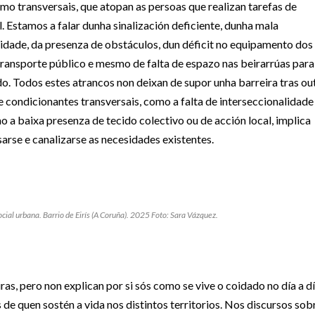
como transversais, que atopan as persoas que realizan tarefas de
 Estamos a falar dunha sinalización deficiente, dunha mala
ridade, da presenza de obstáculos, dun déficit no equipamento dos
transporte público e mesmo de falta de espazo nas beirarrúas para
Todos estes atrancos non deixan de supor unha barreira tras ou
e condicionantes transversais, como a falta de interseccionalidade
mo a baixa presenza de tecido colectivo ou de acción local, implica
rse e canalizarse as necesidades existentes.
ial urbana. Barrio de Eirís (A Coruña). 2025 Foto: Sara Vázquez.
as, pero non explican por si sós como se vive o coidado no día a dí
de quen sostén a vida nos distintos territorios. Nos discursos sob