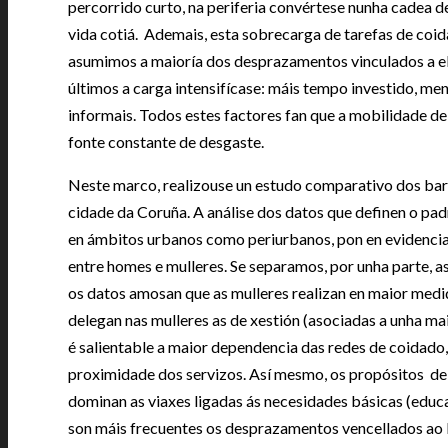
percorrido curto, na periferia convértese nunha cadea d
vida cotiá. Ademais, esta sobrecarga de tarefas de coid
asumimos a maioría dos desprazamentos vinculados a el
últimos a carga intensifícase: máis tempo investido, me
informais. Todos estes factores fan que a mobilidade d
fonte constante de desgaste.
Neste marco, realizouse un estudo comparativo dos barri
cidade da Coruña. A análise dos datos que definen o pa
en ámbitos urbanos como periurbanos, pon en evidencia 
entre homes e mulleres. Se separamos, por unha parte, a
os datos amosan que as mulleres realizan en maior med
delegan nas mulleres as de xestión (asociadas a unha ma
é salientable a maior dependencia das redes de coidado,
proximidade dos servizos. Así mesmo, os propósitos de 
dominan as viaxes ligadas ás necesidades básicas (educ
son máis frecuentes os desprazamentos vencellados ao le