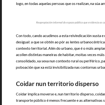
logo, en todas aquelas persoas que os realizan, na súa a
Reapropiación informal do espazo público que evidencia as 
Con todo, cando acudimos a esta reivindicación xusta e 
desigual: a que se obtén ao pór as lentes urbanocéntric
contexto territorial. Alén do urbano, que é o máis ampl
acollen distintas maneiras de habitar, moitas veces máis f
consolidado, xa sexa nun contexto rural ou periférico, 
poboación que xa está invisibilizada nas contornas urba
Coidar nun territorio disperso
Coidar implica moverse e, nun territorio disperso, coida
transporte público é menos frecuente e as alternativas 