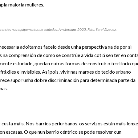
mpla maioría mulleres.
carencias nos equipamentos de coidados. Amsterdam, 2025. Foto: Sara Vázquez.
necesaria adoitamos facelo desde unha perspectiva xa de por si
as na comprensión de como se constrúe a vida cotiá sen ter en cont
amente estudado, quedan outras formas de construír o territorio qu
ráxiles e invisibles. Así pois, vivir nas marxes do tecido urbano
parece supor unha dobre discriminación para determinada parte da
nas.
r custa máis. Nos barrios periurbanos, os servizos están máis lonxe
son escasas. O que nun barrio céntrico se pode resolver cun