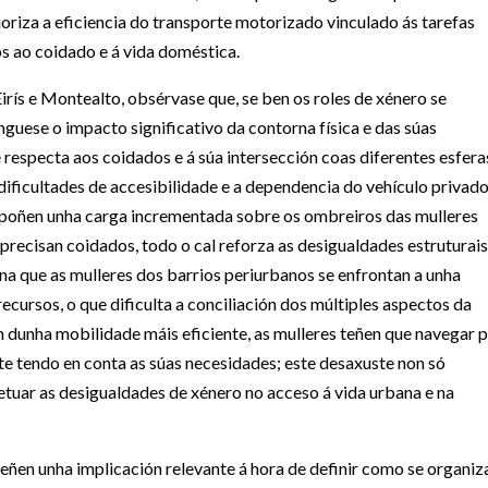
oriza a eficiencia do transporte motorizado vinculado ás tarefas
s ao coidado e á vida doméstica.
rís e Montealto, obsérvase que, se ben os roles de xénero se
guese o impacto significativo da contorna física e das súas
e respecta aos coidados e á súa intersección coas diferentes esfera
 dificultades de accesibilidade e a dependencia do vehículo privad
supoñen unha carga incrementada sobre os ombreiros das mulleres
precisan coidados, todo o cal reforza as desigualdades estruturais
na que as mulleres dos barrios periurbanos se enfrontan a unha
cursos, o que dificulta a conciliación dos múltiples aspectos da
an dunha mobilidade máis eficiente, as mulleres teñen que navegar 
e tendo en conta as súas necesidades; este desaxuste non só
petuar as desigualdades de xénero no acceso á vida urbana e na
eñen unha implicación relevante á hora de definir como se organiz