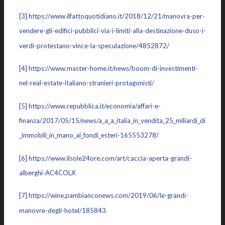
[3]
https://www.ilfattoquotidiano.it/2018/12/21/manovra-per-
vendere-gli-edifici-pubblici-via-i-limiti-alla-destinazione-duso-i-
verdi-protestano-vince-la-speculazione/4852872/
[4]
https://www.master-home.it/news/boom-di-investimenti-
nel-real-estate-italiano-stranieri-protagonisti/
[5]
https://www.repubblica.it/economia/affari-e-
finanza/2017/05/15/news/a_a_a_italia_in_vendita_25_miliardi_di
_immobili_in_mano_ai_fondi_esteri-165553278/
[6]
https://www.ilsole24ore.com/art/caccia-aperta-grandi-
alberghi-AC4COLX
[7]
https://wine.pambianconews.com/2019/06/le-grandi-
manovre-degli-hotel/185843