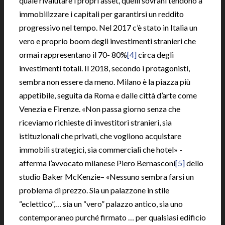
quale rivalutare i propri asset, quelli sovrani tendono a
immobilizzare i capitali per garantirsi un reddito
progressivo nel tempo. Nel 2017 c’è stato in Italia un
vero e proprio boom degli investimenti stranieri che
ormai rappresentano il 70- 80%
[4]
circa degli
investimenti totali. Il 2018, secondo i protagonisti,
sembra non essere da meno. Milano è la piazza più
appetibile, seguita da Roma e dalle città d’arte come
Venezia e Firenze. «Non passa giorno senza che
riceviamo richieste di investitori stranieri, sia
istituzionali che privati, che vogliono acquistare
immobili strategici, sia commerciali che hotel» -
afferma l’avvocato milanese Piero Bernasconi
[5]
dello
studio Baker McKenzie– «Nessuno sembra farsi un
problema di prezzo. Sia un palazzone in stile
“eclettico”,… sia un “vero” palazzo antico, sia uno
contemporaneo purché firmato … per qualsiasi edificio