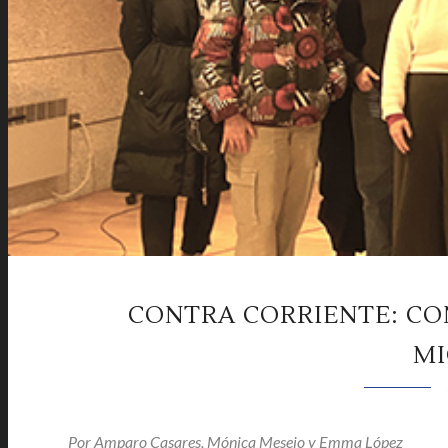
CONTRA CORRIENTE: C
MI
Por
Amparo Casares, Mónica Mesejo y Emma López
|