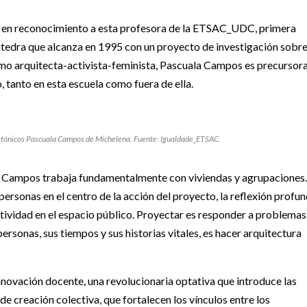
, en reconocimiento a esta profesora de la ETSAC_UDC, primera
tedra que alcanza en 1995 con un proyecto de investigación sobr
omo arquitecta-activista-feminista, Pascuala Campos es precursor
 tanto en esta escuela como fuera de ella.
tectónicos Pascuala Campos de Michelena. Fuente: Igualdade_ETSAC.
 Campos trabaja fundamentalmente con viviendas y agrupaciones.
personas en el centro de la acción del proyecto, la reflexión profu
ctividad en el espacio público. Proyectar es responder a problemas
ersonas, sus tiempos y sus historias vitales, es hacer arquitectura
nnovación docente, una revolucionaria optativa que introduce las
e creación colectiva, que fortalecen los vínculos entre los