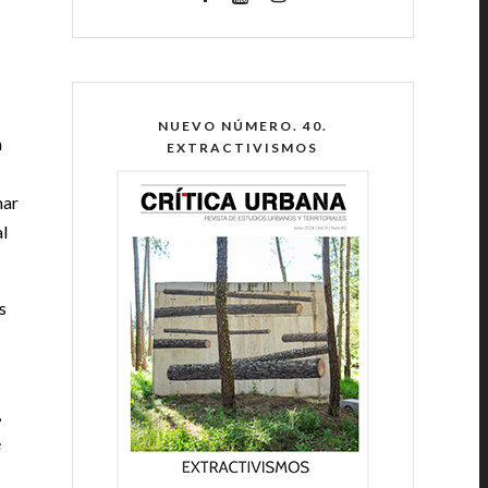
NUEVO NÚMERO. 40.
a
EXTRACTIVISMOS
mar
l
s
,
e