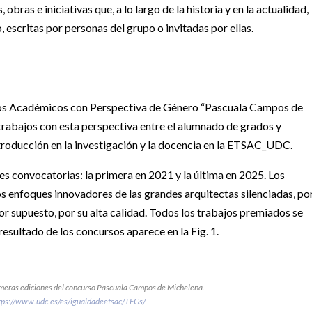
ras e iniciativas que, a lo largo de la historia y en la actualidad,
 escritas por personas del grupo o invitadas por ellas.
jos Académicos con Perspectiva de Género “Pascuala Campos de
 trabajos con esta perspectiva entre el alumnado de grados y
ntroducción en la investigación y la docencia en la ETSAC_UDC.
tres convocatorias: la primera en 2021 y la última en 2025. Los
os enfoques innovadores de las grandes arquitectas silenciadas, po
 por supuesto, por su alta calidad. Todos los trabajos premiados se
sultado de los concursos aparece en la Fig. 1.
rimeras ediciones del concurso Pascuala Campos de Michelena.
tps://www.udc.es/es/igualdadeetsac/TFGs/