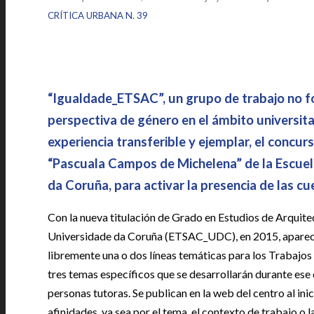
|
CRÍTICA URBANA N. 39
“Igualdade_ETSAC”, un grupo de trabajo no fo
perspectiva de género en el ámbito universita
experiencia transferible y ejemplar, el concu
“Pascuala Campos de Michelena” de la Escuela
da Coruña, para activar la presencia de las cu
Con la nueva titulación de Grado en Estudios de Arquitec
Universidade da Coruña (ETSAC_UDC), en 2015, aparece
libremente una o dos líneas temáticas para los Trabajos 
tres temas específicos que se desarrollarán durante e
personas tutoras. Se publican en la web del centro al inic
afinidades, ya sea por el tema, el contexto de trabajo o l