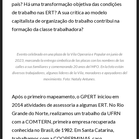
país? Há uma transformação objetiva das condições
de trabalho nas ERT? A sua crítica ao modelo
capitalista de organização do trabalho contribui na
formação da classe trabalhadora?
Evento celebrado en una plaza de la Vila Operaria e Popular en junio de
2023, marcando la entrega simbolica de las placas con los nombres de las
calles a sus familiares y comemorando 20 anos del MFO. En la foto están
diversos trabajadores, algunos líderes de la Vila, moradores e apoyadores del
movimiento. Foto: Nataly Antunes.
Após o primeiro mapeamento, o GPERT iniciou em
2014 atividades de assessoria a algumas ERT. No Rio
Grande do Norte, realizamos um trabalho da UFRN
com a COMTERN, primeira empresa recuperada
conhecida no Brasil, de 1982. Em Santa Catarina,
trabalhamos com a COOPERMINAS, caso