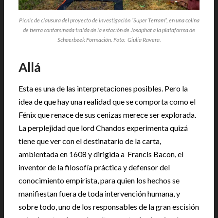
Picnic de clausura del proyecto de investigación “Super Terram”, en una colina
de tierra contaminada traída de la estación de Josaphat a la plataforma de
Schaerbeek Formación. Foto: Giulia Ravera.
Allá
Esta es una de las interpretaciones posibles. Pero la
idea de que hay una realidad que se comporta como el
Fénix que renace de sus cenizas merece ser explorada.
La perplejidad que lord Chandos experimenta quizá
tiene que ver con el destinatario de la carta,
ambientada en 1608 y dirigida a Francis Bacon, el
inventor de la filosofía práctica y defensor del
conocimiento empirista, para quien los hechos se
manifiestan fuera de toda intervención humana, y
sobre todo, uno de los responsables de la gran escisión