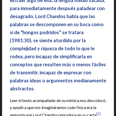
extraer algo de ella, la lengua medio sacada,
para inmediatamente después paladear con
desagrado. Lord Chandos habla que las
palabras se descomponen en su boca como
si de “hongos podridos” se tratara
(1981:30), se siente aturdido por la
complejidad y riqueza de todo lo que le
rodea, pero incapaz de simplificarla en
conceptos que resulten más o menos fáciles
de transmitir, incapaz de expresar con
palabras ideas o argumentos medianamente
abstractos.
Leer el texto acompañado de su mímica nos descolocó,
y ayudó a que nos imagináramos cuán física era la
[1]
angustia que Lord Chandos reproduce en su carta
,