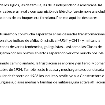
de los siglos, las de familia, las de la independencia americana, las
ser cabecera naval y con guarnición de Ejército fue siempre una ciu
aciones de los buques era ferrolana. Por eso aquí los desastres
entusiasmo y con mucha esperanza en las deseadas transformacione
con altos índices de afiliación sindical –UGT y CNT– y militancia
licanos de varias tendencias, galleguistas… así como las Clases de
gieron con los brazos abiertos esperando ver otro mundo posible.
tímido camino andado, la frustración es enorme y en Ferrol y coma
ctubre de 1934. También esto fracasa y mucha gente es condenada 
ular de febrero de 1936 los indulta y restituye a la Constructora o
guesía, clases medias y familias de militares, una activa afiliación