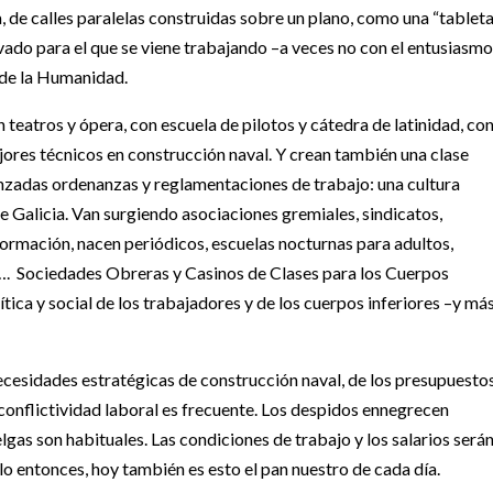
, de calles paralelas construidas sobre un plano, como una “tablet
do para el que se viene trabajando –a veces no con el entusiasmo
 de la Humanidad.
 teatros y ópera, con escuela de pilotos y cátedra de latinidad, co
ores técnicos en construcción naval. Y crean también una clase
nzadas ordenanzas y reglamentaciones de trabajo: una cultura
e Galicia. Van surgiendo asociaciones gremiales, sindicatos,
nformación, nacen periódicos, escuelas nocturnas para adultos,
s…. Sociedades Obreras y Casinos de Clases para los Cuerpos
tica y social de los trabajadores y de los cuerpos inferiores –y má
ecesidades estratégicas de construcción naval, de los presupuesto
 conflictividad laboral es frecuente. Los despidos ennegrecen
gas son habituales. Las condiciones de trabajo y los salarios serán
lo entonces, hoy también es esto el pan nuestro de cada día.