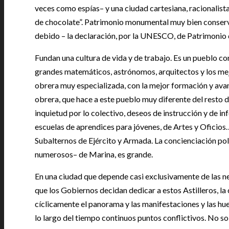
veces como espías– y una ciudad cartesiana, racionalista
de chocolate”. Patrimonio monumental muy bien conserva
debido – la declaración, por la UNESCO, de Patrimonio
Fundan una cultura de vida y de trabajo. Es un pueblo con
grandes matemáticos, astrónomos, arquitectos y los mej
obrera muy especializada, con la mejor formación y ava
obrera, que hace a este pueblo muy diferente del resto d
inquietud por lo colectivo, deseos de instrucción y de i
escuelas de aprendices para jóvenes, de Artes y Oficio
Subalternos de Ejército y Armada. La concienciación polí
numerosos– de Marina, es grande.
En una ciudad que depende casi exclusivamente de las n
que los Gobiernos decidan dedicar a estos Astilleros, la
cíclicamente el panorama y las manifestaciones y las huel
lo largo del tiempo continuos puntos conflictivos. No so