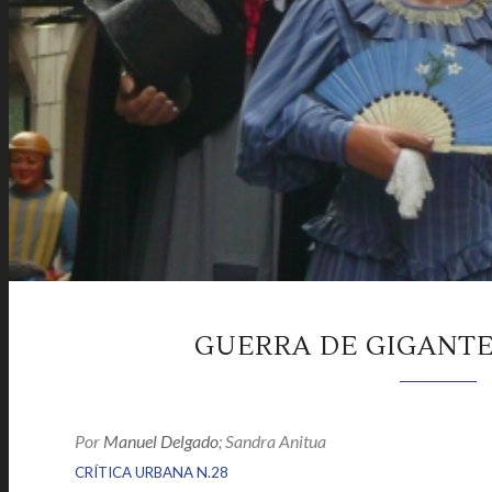
GUERRA DE GIGANT
Por
Manuel Delgado
; Sandra Anitua
|
|
CRÍTICA URBANA N.28