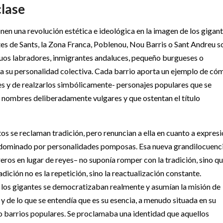
clase
n una revolución estética e ideológica en la imagen de los gigan
ntes de Sants, la Zona Franca, Poblenou, Nou Barris o Sant Andreu s
iguos labradores, inmigrantes andaluces, pequeño burgueses o
da su personalidad colectiva. Cada barrio aporta un ejemplo de có
tes y de realzarlos simbólicamente- personajes populares que se
 nombres deliberadamente vulgares y que ostentan el título
os se reclaman tradición, pero renuncian a ella en cuanto a expres
 dominado por personalidades pomposas. Esa nueva grandilocuenc
ros en lugar de reyes– no suponía romper con la tradición, sino qu
dición no es la repetición, sino la reactualización constante.
 los gigantes se democratizaban realmente y asumían la misión de
 de lo que se entendía que es su esencia, a menudo situada en su
o barrios populares. Se proclamaba una identidad que aquellos