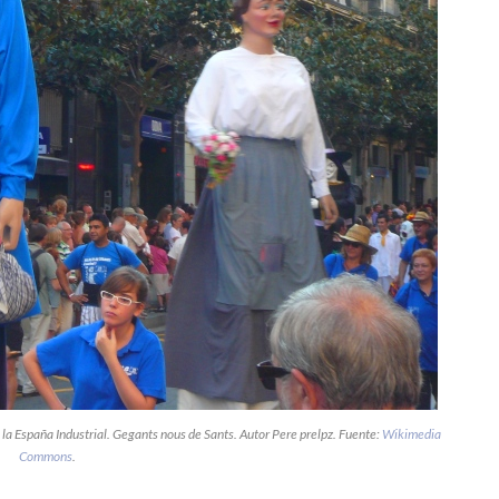
 la España Industrial. Gegants nous de Sants. Autor Pere prelpz. Fuente:
Wikimedia
Commons
.