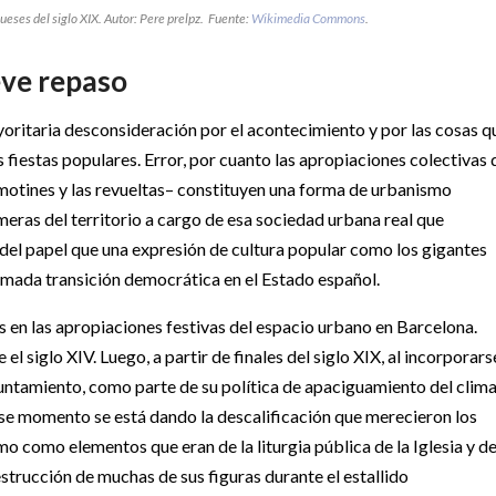
ueses del siglo XIX. Autor: Pere prelpz. Fuente:
Wikimedia Commons
.
eve repaso
yoritaria desconsideración por el acontecimiento y por las cosas q
 fiestas populares. Error, por cuanto las apropiaciones colectivas 
 motines y las revueltas– constituyen una forma de urbanismo
meras del territorio a cargo de esa sociedad urbana real que
del papel que una expresión de cultura popular como los gigantes
llamada transición democrática en el Estado español.
s en las apropiaciones festivas del espacio urbano en Barcelona.
 siglo XIV. Luego, a partir de finales del siglo XIX, al incorporars
yuntamiento, como parte de su política de apaciguamiento del clim
ese momento se está dando la descalificación que merecieron los
mo como elementos que eran de la liturgia pública de la Iglesia y de
strucción de muchas de sus figuras durante el estallido