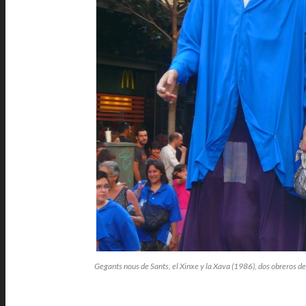
Gegants nous de Sants, el Xinxe y la Xava (1986), dos obreros de