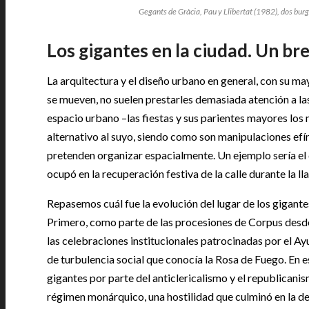
Gegants de Gràcia, Pau y Llibertat (1982), dos burg
Los gigantes en la ciudad. Un br
La arquitectura y el diseño urbano en general, con su ma
se mueven, no suelen prestarles demasiada atención a las
espacio urbano –las fiestas y sus parientes mayores los
alternativo al suyo, siendo como son manipulaciones efí
pretenden organizar espacialmente. Un ejemplo sería el 
ocupó en la recuperación festiva de la calle durante la 
Repasemos cuál fue la evolución del lugar de los gigante
Primero, como parte de las procesiones de Corpus desde el
las celebraciones institucionales patrocinadas por el A
de turbulencia social que conocía la Rosa de Fuego. En 
gigantes por parte del anticlericalismo y el republicanis
régimen monárquico, una hostilidad que culminó en la de