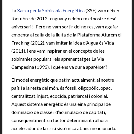
La
Xarxa per la Sobirania Energètica
(XSE) vam néixer
l’octubre de 2013 -enguany celebrem el nostre desè
aniversari!- Però no vam sortir del no res, vam agafar
empenta al caliu de la lluita de la Plataforma Aturem el
Fracking (2012), vam imitar la idea d’Aigua és Vida
(2011), i ens vam inspirar en el concepte de les
sobiranies populars i els aprenentatges La Via
Campesina (1993). I què ens va dur a aparèixer?
El model energètic que patim actualment, al nostre
país i a la resta del món, és fòssil, oligopòlic, opac,
centralitzat, injust, ecocida, patriarcal i colonial.
Aquest sistema energètic és una eina principal de
dominació de classe i d’acumulació de capital i,
conseqüentment, un factor determinant i alhora
accelerador de la crisi sistèmica abans mencionada.