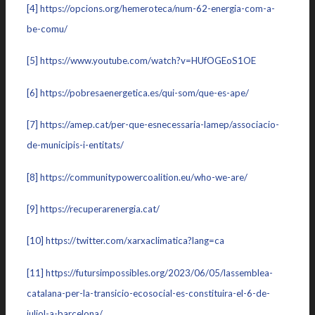
[4]
https://opcions.org/hemeroteca/num-62-energia-com-a-
be-comu/
[5]
https://www.youtube.com/watch?v=HUfOGEoS1OE
[6]
https://pobresaenergetica.es/qui-som/que-es-ape/
[7]
https://amep.cat/per-que-esnecessaria-lamep/associacio-
de-municipis-i-entitats/
[8]
https://communitypowercoalition.eu/who-we-are/
[9]
https://recuperarenergia.cat/
[10]
https://twitter.com/xarxaclimatica?lang=ca
[11]
https://futursimpossibles.org/2023/06/05/lassemblea-
catalana-per-la-transicio-ecosocial-es-constituira-el-6-de-
juliol-a-barcelona/