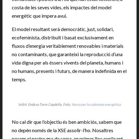
costa de les seves vides, els impactes del model
energètic que impera avui.
El model resultant serà democràtic, just, solidari,
ecofeminista, distribuït i basat exclusivament en
fluxos d’energia veritablement renovables i materials
no contaminants, que garanteixi la reproducció d’una
vida digna per als éssers vivents del planeta, humans i
no humans, presents i futurs, de manera indefinida en el
temps.
Volt4. Endesa Torre Capdella. Foto:
Xarxa per la sobirania energètica
No cal dir que l’objectiu és ben ambiciós, sabem que
no depèn només de la XSE assolir-l’ho. Nosaltres
posem el nostre gra de sorra, en primer lloc explicant