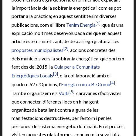
la importància de la sobirania energètica i com es pot
portar a la pràctica; en aquest sentit tenim diverses
[1]
publicacions, com el llibre
Tenim Energia
, que és una
explicació molt més desenvolupada del que en aquest
article estem sintetizant, de descàrrega gratuïta. Les
[2]
propostes municipalistes
, accions concretes des
dels municipis vers la sobirania energètica, que portem
fent des del 2015, la
Guia per a Comunitats
[3]
Energètiques Locals
, o la col·laboració amb el
[4]
quadern 62 d’Opcions, l’
Energia com a Bé Comú
.
[5]
També organitzem els
Volts
, caravanes d’activistes
que connecten diferents llocs on hi ha gent
organitzada batallant contra alguna de les
manifestacions destructives, per l’entorn i per les
persones, del sistema energètic dominant. En el procés,
visitem aquestes plataformes, coneixem la seva lluita,