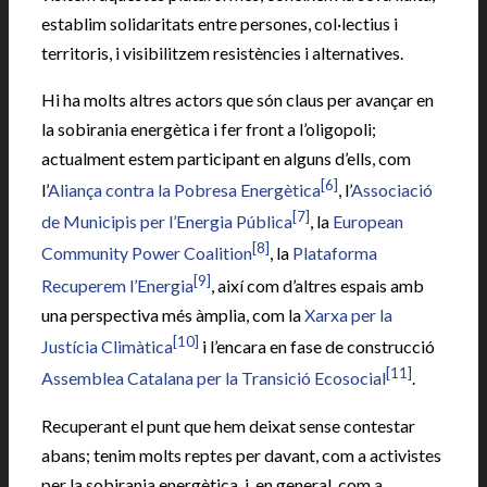
establim solidaritats entre persones, col·lectius i
territoris, i visibilitzem resistències i alternatives.
Hi ha molts altres actors que són claus per avançar en
la sobirania energètica i fer front a l’oligopoli;
actualment estem participant en alguns d’ells, com
[6]
l’
Aliança contra la Pobresa Energètica
, l’
Associació
[7]
de Municipis per l’Energia Pública
, la
European
[8]
Community Power Coalition
, la
Plataforma
[9]
Recuperem l’Energia
, així com d’altres espais amb
una perspectiva més àmplia, com la
Xarxa per la
[10]
Justícia Climàtica
i l’encara en fase de construcció
[11]
Assemblea Catalana per la Transició Ecosocial
.
Recuperant el punt que hem deixat sense contestar
abans; tenim molts reptes per davant, com a activistes
per la sobirania energètica, i, en general, com a