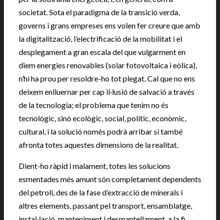
societat. Sota el paradigma de la transició verda,
governs i grans empreses ens volen fer creure que amb
la digitalització, l’electrificació de la mobilitat i el
desplegament a gran escala del que vulgarment en
diem energies renovables (solar fotovoltaica i eòlica),
n’hi ha prou per resoldre-ho tot plegat. Cal que no ens
deixem enlluernar per cap il·lusió de salvació a través
de la tecnologia; el problema que tenim no és
tecnològic, sinó ecològic, social, polític, econòmic,
cultural, i la solució només podrà arribar si també
afronta totes aquestes dimensions de la realitat.
Dient-ho ràpid i malament, totes les solucions
esmentades més amunt són completament dependents
del petroli, des de la fase d’extracció de minerals i
altres elements, passant pel transport, ensamblatge,
instal·lació, manteniment i desmantellament, a la fi