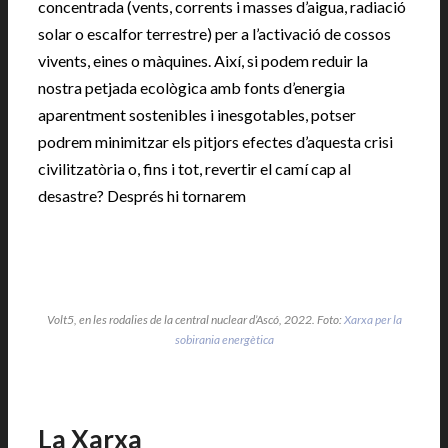
concentrada (vents, corrents i masses d’aigua, radiació
solar o escalfor terrestre) per a l’activació de cossos
vivents, eines o màquines. Així, si podem reduir la
nostra petjada ecològica amb fonts d’energia
aparentment sostenibles i inesgotables, potser
podrem minimitzar els pitjors efectes d’aquesta crisi
civilitzatòria o, fins i tot, revertir el camí cap al
desastre? Després hi tornarem
Volt5, en les rodalies de la central nuclear d’Ascó, 2022. Foto:
Xarxa per la
sobirania energètica
La Xarxa