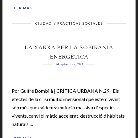
LEER MÁS
CIUDAD
/
PRÁCTICAS SOCIALES
LA XARXA PER LA SOBIRANIA
ENERGÈTICA
24 septiembre, 2023
Por Guifré Bombilà | CRÍTICA URBANA N.29 | Els
efectes de la crisi multidimensional que estem vivint
són més que evidents: extinció massiva d’espècies
vivents, canvi climàtic accelerat, destrucció d’hàbitats
naturals …