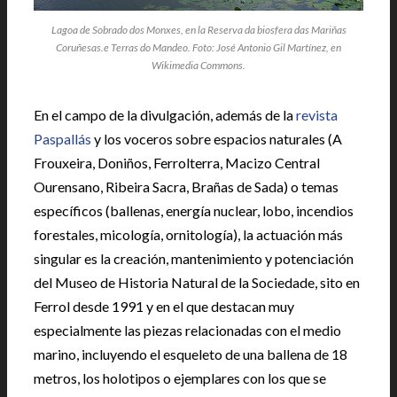
Lagoa de Sobrado dos Monxes, en la Reserva da biosfera das Mariñas
Coruñesas.e Terras do Mandeo. Foto: José Antonio Gil Martínez, en
Wikimedia Commons.
En el campo de la divulgación, además de la
revista
Paspallás
y los voceros sobre espacios naturales (A
Frouxeira, Doniños, Ferrolterra, Macizo Central
Ourensano, Ribeira Sacra, Brañas de Sada) o temas
específicos (ballenas, energía nuclear, lobo, incendios
forestales, micología, ornitología), la actuación más
singular es la creación, mantenimiento y potenciación
del Museo de Historia Natural de la Sociedade, sito en
Ferrol desde 1991 y en el que destacan muy
especialmente las piezas relacionadas con el medio
marino, incluyendo el esqueleto de una ballena de 18
metros, los holotipos o ejemplares con los que se