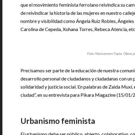
que el movimiento feminista ferrolano reivindica su ca
de reivindicar la historia de las mujeres en nuestro calle
nombre y visibilidad como Ángela Ruiz Robles, Ángeles
Carolina de Cepeda, Xohana Torres, Rebeca Atencia, etc
Foto: Maricarmen Tapia. Obras pa
Precisamos ser parte de la educación de nuestra comunid
desarrollo personal de ciudadanos y ciudadanas con un pe
solidaridad y justicia social. En palabras de Zaida Muxí,
ciudad”, en su entrevista para Pikara Magazine (15/01/
|
Urbanismo feminista
El urbanismo debe ser público, abierto, colaborativo, co