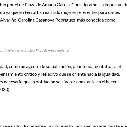
mbio por el de Plaza de Amada García. Consideramos la importanci
jero ya que en Ferrol han existido mujeres referentes para darles
 Alvariño, Carolina Casanova Rodríguez, más conocida como
.
ra la reforma de la actual Plaza de Armas en Ferrol
ad, como un agente de socialización, pilar fundamental para el
nsamiento crítico y reflexivo que se oriente hacia la igualdad,
 es necesario que la población sea “actor constante en el hacer
2020).
nsensuado, dialogante y, por supuesto, inclusivo, en aras de atende