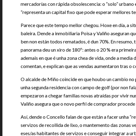
mercadorías con rápida obsolescencia: o “solo” urbano 
“representa un capital fixo que pode esperar mellores t
Parece que este tempo mellor chegou. Hoxe en día, a s
baleira. Dende a inmobiliaria Poisa y Valiño aseguran q
ben non están todos rematados, é dun 70%. En resumo, 
panorama deu un xiro de 180º: antes o 20 % era primeira
ademais en que é unha zona chea de vida, onde a media de
comentan, e explican que as vendas aumentaron tras o 
O alcalde de Miño coincide en que houbo un cambio no 
unha segunda residencia con campo de golf (por non fa
empezaron a chegar familias novas atraídas por vivir nu
Valiño asegura que o novo perfil de comprador procede 
Así, dende o Concello falan de que están a facer unha “
servizos de recollida de lixo, o mantemento das zonas ve
eses/as habitantes de servizos e conseguir integrar a u