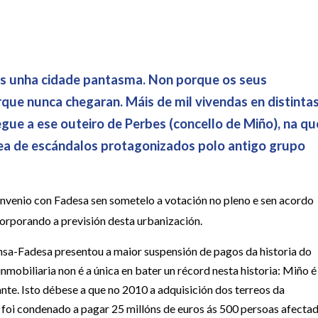
s unha cidade pantasma. Non porque os seus
que nunca chegaran. Máis de mil vivendas en distinta
gue a ese outeiro de Perbes (concello de Miño), na qu
ea de escándalos protagonizados polo antigo grupo
nvenio con Fadesa sen sometelo a votación no pleno e sen acordo
orporando a previsión desta urbanización.
insa-Fadesa presentou a maior suspensión de pagos da historia do
nmobiliaria non é a única en bater un récord nesta historia: Miño é
nte. Isto débese a que no 2010 a adquisición dos terreos da
io foi condenado a pagar 25 millóns de euros ás 500 persoas afecta