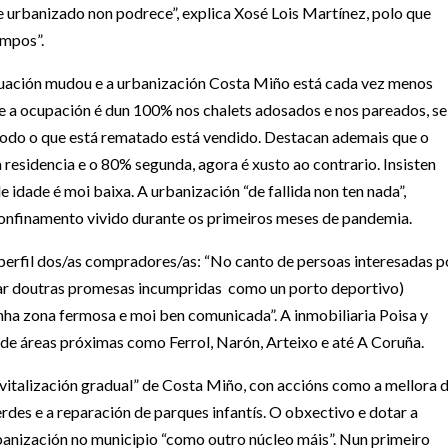
e urbanizado non podrece”, explica Xosé Lois Martínez, polo que
empos”.
ituación mudou e a urbanización Costa Miño está cada vez menos
ue a ocupación é dun 100% nos chalets adosados e nos pareados, se
todo o que está rematado está vendido. Destacan ademais que o
 residencia e o 80% segunda, agora é xusto ao contrario. Insisten
 idade é moi baixa. A urbanización “de fallida non ten nada”,
confinamento vivido durante os primeiros meses de pandemia.
perfil dos/as compradores/as: “No canto de persoas interesadas p
lar doutras promesas incumpridas como un porto deportivo)
nha zona fermosa e moi ben comunicada”. A inmobiliaria Poisa y
de áreas próximas como Ferrol, Narón, Arteixo e até A Coruña.
revitalización gradual” de Costa Miño, con accións como a mellora 
rdes e a reparación de parques infantís. O obxectivo e dotar a
rbanización no municipio “como outro núcleo máis”. Nun primeiro