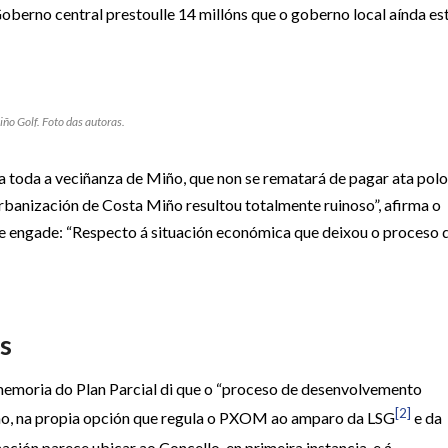
Goberno central prestoulle 14 millóns que o goberno local aínda es
ño Golf. Foto das autoras.
a toda a veciñanza de Miño, que non se rematará de pagar ata polo
banización de Costa Miño resultou totalmente ruinoso”, afirma o
ue engade: “Respecto á situación económica que deixou o proceso 
ás
memoria do Plan Parcial di que o “proceso de desenvolvemento
[2]
mino, na propia opción que regula o PXOM ao amparo da LSG
e da
mación parece ubicar ao Concello, en primeira instancia, e á