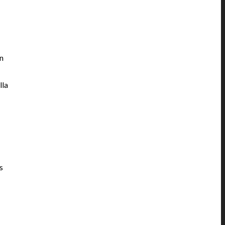
un
lla
s