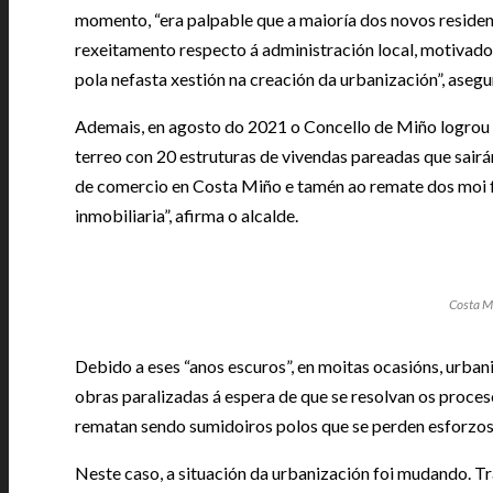
momento, “era palpable que a maioría dos novos resident
rexeitamento respecto á administración local, motivad
pola nefasta xestión na creación da urbanización”, asegur
Ademais, en agosto do 2021 o Concello de Miño logrou a 
terreo con 20 estruturas de vivendas pareadas que sair
de comercio en Costa Miño e tamén ao remate dos moi f
inmobiliaria”, afirma o alcalde.
Costa Mi
Debido a eses “anos escuros”, en moitas ocasións, urba
obras paralizadas á espera de que se resolvan os proces
rematan sendo sumidoiros polos que se perden esforzos
Neste caso, a situación da urbanización foi mudando. T