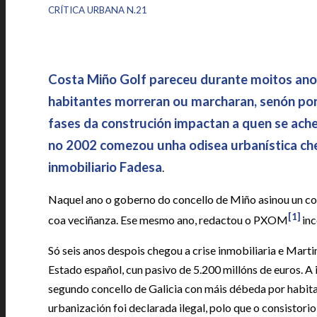
|
CRÍTICA URBANA N.21
Costa Miño Golf pareceu durante moitos ano
habitantes morreran ou marcharan, senón por
fases da construción impactan a quen se ache
no 2002 comezou unha odisea urbanística ch
inmobiliario Fadesa
.
Naquel ano o goberno do concello de Miño asinou un co
[1]
coa veciñanza. Ese mesmo ano, redactou o PXOM
inc
Só seis anos despois chegou a crise inmobiliaria e Mart
Estado español, cun pasivo de 5.200 millóns de euros. A i
segundo concello de Galicia con máis débeda por habita
urbanización foi declarada ilegal, polo que o consistor