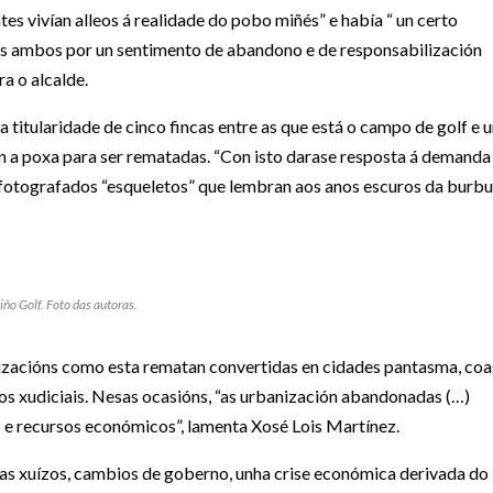
es vivían alleos á realidade do pobo miñés” e había “ un certo
os ambos por un sentimento de abandono e de responsabilización
a o alcalde.
titularidade de cinco fincas entre as que está o campo de golf e 
án a poxa para ser rematadas. “Con isto darase resposta á demanda
otografados “esqueletos” que lembran aos anos escuros da burbu
ño Golf. Foto das autoras.
nizacións como esta rematan convertidas en cidades pantasma, coa
os xudiciais. Nesas ocasións, “as urbanización abandonadas (…)
 e recursos económicos”, lamenta Xosé Lois Martínez.
ras xuízos, cambios de goberno, unha crise económica derivada do