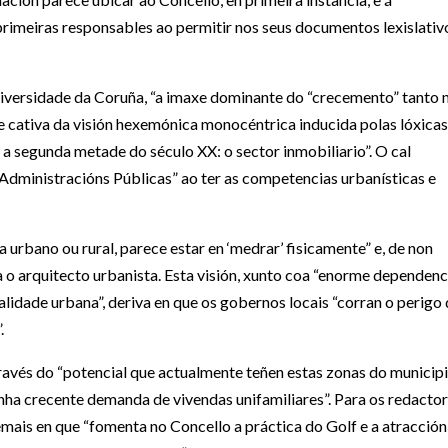
rimeiras responsables ao permitir nos seus documentos lexislativ
iversidade da Coruña, “a imaxe dominante do “crecemento” tanto 
gue cativa da visión hexemónica monocéntrica inducida polas lóxicas
a segunda metade do século XX: o sector inmobiliario”. O cal
Administracións Públicas” ao ter as competencias urbanísticas e
 urbano ou rural, parece estar en ‘medrar’ fisicamente” e, de non
ca o arquitecto urbanista. Esta visión, xunto coa “enorme dependenc
alidade urbana”, deriva en que os gobernos locais “corran o perigo
.
 través do “potencial que actualmente teñen estas zonas do municip
nha crecente demanda de vivendas unifamiliares”. Para os redacto
emais en que “fomenta no Concello a práctica do Golf e a atracción