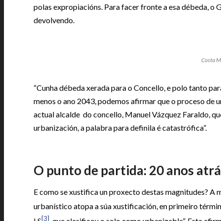
polas expropiacións. Para facer fronte a esa débeda, o 
devolvendo.
Costa Mi
“Cunha débeda xerada para o Concello, e polo tanto par
menos o ano 2043, podemos afirmar que o proceso de ur
actual alcalde do concello, Manuel Vázquez Faraldo, q
urbanización, a palabra para definila é catastrófica”.
O punto de partida: 20 anos atr
E como se xustifica un proxecto destas magnitudes? A 
urbanístico atopa a súa xustificación, en primeiro tér
[3]
LS
, que clasificou o solo como urbanizable”. Esta afir