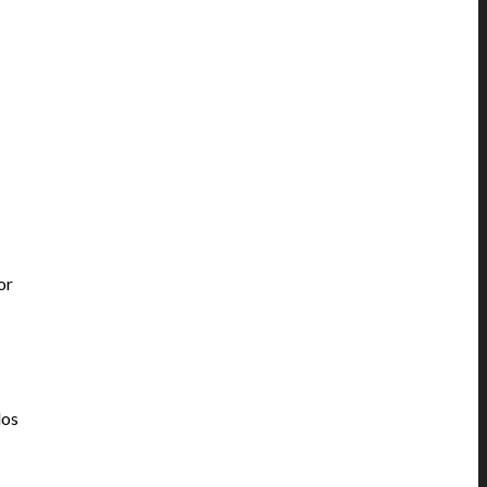
or
dos