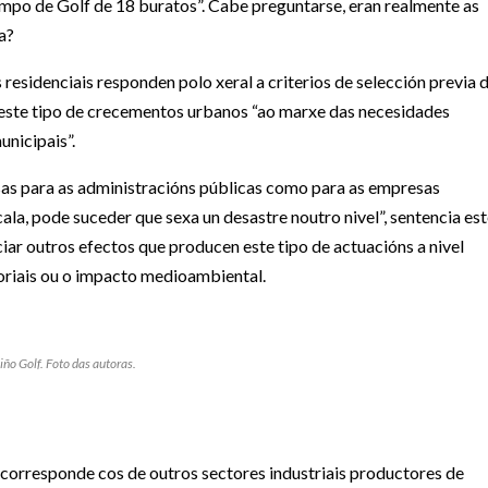
mpo de Golf de 18 buratos”. Cabe preguntarse, eran realmente as
a?
residenciais responden polo xeral a criterios de selección previa 
do este tipo de crecementos urbanos “ao marxe das necesidades
nicipais”.
sas para as administracións públicas como para as empresas
cala, pode suceder que sexa un desastre noutro nivel”, sentencia es
ar outros efectos que producen este tipo de actuacións a nivel
toriais ou o impacto medioambiental.
ño Golf. Foto das autoras.
 corresponde cos de outros sectores industriais productores de