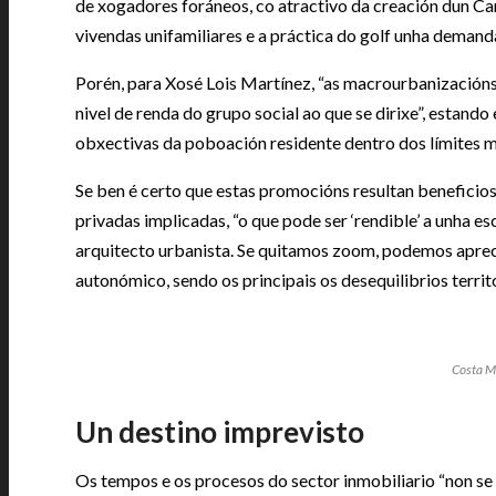
de xogadores foráneos, co atractivo da creación dun Ca
vivendas unifamiliares e a práctica do golf unha demand
Porén, para Xosé Lois Martínez, “as macrourbanizacións 
nivel de renda do grupo social ao que se dirixe”, estan
obxectivas da poboación residente dentro dos límites mu
Se ben é certo que estas promocións resultan beneficio
privadas implicadas, “o que pode ser ‘rendible’ a unha es
arquitecto urbanista. Se quitamos zoom, podemos apreci
autonómico, sendo os principais os desequilibrios terri
Costa Mi
Un destino imprevisto
Os tempos e os procesos do sector inmobiliario “non se