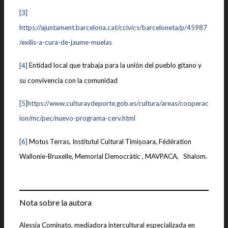
[3]
https://ajuntament.barcelona.cat/ccivics/barceloneta/p/45987
/exilis-a-cura-de-jaume-muelas
[4]
Entidad local que trabaja para la unión del pueblo gitano y
su convivencia con la comunidad
[5]
https://www.culturaydeporte.gob.es/cultura/areas/cooperac
ion/mc/pec/nuevo-programa-cerv.html
[6]
Motus Terras, Institutul Cultural Timișoara, Fédération
Wallonie-Bruxelle, Memorial Democràtic , MAVPACA, Shalom.
Nota sobre la autora
Alessia Cominato, mediadora intercultural especializada en