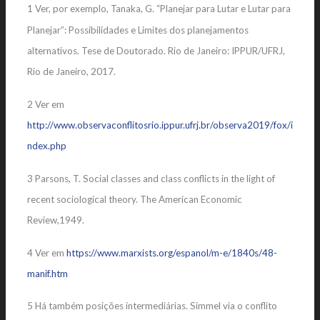
1 Ver, por exemplo, Tanaka, G. “Planejar para Lutar e Lutar para
Planejar”: Possibilidades e Limites dos planejamentos
alternativos. Tese de Doutorado. Rio de Janeiro: IPPUR/UFRJ,
Rio de Janeiro, 2017.
2 Ver em
http://www.observaconflitosrio.ippur.ufrj.br/observa2019/fox/i
ndex.php
3 Parsons, T. Social classes and class conflicts in the light of
recent sociological theory. The American Economic
Review,1949.
4 Ver em
https://www.marxists.org/espanol/m-e/1840s/48-
manif.htm
5 Há também posições intermediárias. Simmel via o conflito