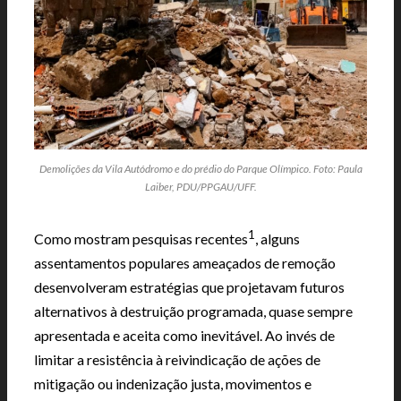
Demolições da Vila Autódromo e do prédio do Parque Olímpico. Foto: Paula
Laiber, PDU/PPGAU/UFF.
1
Como mostram pesquisas recentes
, alguns
assentamentos populares ameaçados de remoção
desenvolveram estratégias que projetavam futuros
alternativos à destruição programada, quase sempre
apresentada e aceita como inevitável. Ao invés de
limitar a resistência à reivindicação de ações de
mitigação ou indenização justa, movimentos e