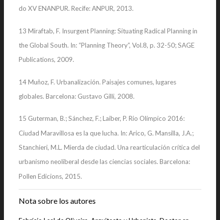
do XV ENANPUR. Recife: ANPUR, 2013.
13 Miraftab, F. Insurgent Planning: Situating Radical Planning in
the Global South. In: “Planning Theory”, Vol.8, p. 32-50; SAGE
Publications, 2009.
14 Muñoz, F. Urbanalización. Paisajes comunes, lugares
globales. Barcelona: Gustavo Gilli, 2008.
15 Guterman, B.; Sánchez, F.; Laiber, P. Rio Olímpico 2016:
Ciudad Maravillosa es la que lucha. In: Arico, G. Mansilla, J.A.;
Stanchieri, M.L. Mierda de ciudad. Una rearticulación crítica del
urbanismo neoliberal desde las ciencias sociales. Barcelona:
Pollen Edicions, 2015.
Nota sobre los autores